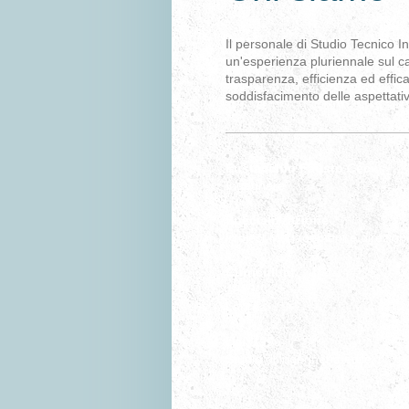
Il personale di Studio Tecnico I
un'esperienza pluriennale sul ca
trasparenza, efficienza ed effic
soddisfacimento delle aspettative
Eustacchio Fausto Ceci
Ingegnere
Specializzazione
Project Management e direzione
Curriculum:
1988
Laurea
Dal 1990
Studio di ingegneria edile