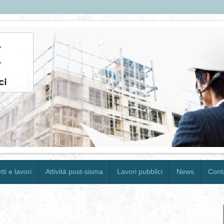
ti e lavori
Attività post-sisma
Lavori pubblici
News
Conta