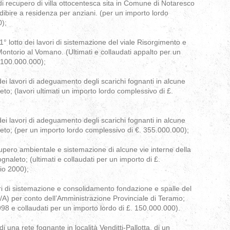
di recupero di villa ottocentesca sita in Comune di Notaresco
dibire a residenza per anziani. (per un importo lordo
0);
 lotto dei lavori di sistemazione del viale Risorgimento e
ntorio al Vomano. (Ultimati e collaudati appalto per un
 100.000.000);
 dei lavori di adeguamento degli scarichi fognanti in alcune
o; (lavori ultimati un importo lordo complessivo di £.
 dei lavori di adeguamento degli scarichi fognanti in alcune
to; (per un importo lordo complessivo di €. 355.000.000);
recupero ambientale e sistemazione di alcune vie interne della
naleto; (ultimati e collaudati per un importo di £.
io 2000);
ri di sistemazione e consolidamento fondazione e spalle del
6/A) per conto dell’Amministrazione Provinciale di Teramo;
998 e collaudati per un importo lordo di £. 150.000.000).
i una rete fognante in località Venditti-Pallotta, di un