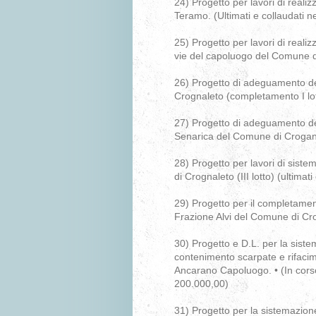
24) Progetto per lavori di reali
Teramo. (Ultimati e collaudati n
25) Progetto per lavori di realiz
vie del capoluogo del Comune di
26) Progetto di adeguamento deg
Crognaleto (completamento I lo
27) Progetto di adeguamento deg
Senarica del Comune di Croganl
28) Progetto per lavori di siste
di Crognaleto (III lotto) (ultimati
29) Progetto per il completament
Frazione Alvi del Comune di Crogn
30) Progetto e D.L. per la sistem
contenimento scarpate e rifacime
Ancarano Capoluogo. • (In corso
200.000,00)
31) Progetto per la sistemazione d