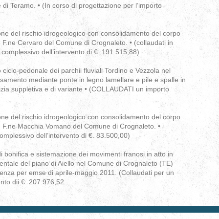
 di Teramo. • (In corso di progettazione per l’importo
ione del rischio idrogeologico con consolidamento del corpo
 in F.ne Cervaro del Comune di Crognaleto. • (collaudati in
complessivo dell’intervento di €. 191.515,88)
 ciclo-pedonale dei parchii fluviali Tordino e Vezzola nel
amento mediante ponte in legno lamellare e pile e spalle in
Perizia suppletiva e di variante • (COLLAUDATI un importo
ione del rischio idrogeologico con consolidamento del corpo
to in F.ne Macchia Vomano del Comune di Crognaleto. •
plessivo dell’intervento di €. 83.500,00)
di bonifica e sistemazione dei movimenti franosi in atto in
entale del piano di Aiello nel Comune di Crognaleto (TE)
enza per emse di aprile-maggio 2011. (Collaudati per un
nto dii €. 207.976,52