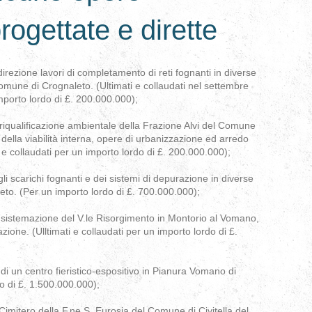
rogettate e dirette
direzione lavori di completamento di reti fognanti in diverse
omune di Crognaleto. (Ultimati e collaudati nel settembre
porto lordo di £. 200.000.000);
 riqualificazione ambientale della Frazione Alvi del Comune
ella viabilità interna, opere di urbanizzazione ed arredo
9 e collaudati per un importo lordo di £. 200.000.000);
 scarichi fognanti e dei sistemi di depurazione in diverse
to. (Per un importo lordo di £. 700.000.000);
di sistemazione del V.le Risorgimento in Montorio al Vomano,
ione. (Ulltimati e collaudati per un importo lordo di £.
 di un centro fieristico-espositivo in Pianura Vomano di
o di £. 1.500.000.000);
imitero della F.ne S. Eurosia del Comune di Civitella del