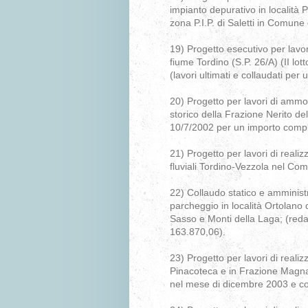
impianto depurativo in località Pi
zona P.I.P. di Saletti in Comune 
19) Progetto esecutivo per lavo
fiume Tordino (S.P. 26/A) (II lo
(lavori ultimati e collaudati per
20) Progetto per lavori di amm
storico della Frazione Nerito del
10/7/2002 per un importo compl
21) Progetto per lavori di realiz
fluviali Tordino-Vezzola nel C
22) Collaudo statico e amministr
parcheggio in località Ortolano
Sasso e Monti della Laga; (redat
163.870,06).
23) Progetto per lavori di realiz
Pinacoteca e in Frazione Magna
nel mese di dicembre 2003 e col