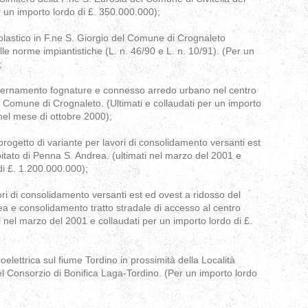
er un importo lordo di £. 350.000.000);
scolastico in F.ne S. Giorgio del Comune di Crognaleto
e norme impiantistiche (L. n. 46/90 e L. n. 10/91). (Per un
;
dernamento fognature e connesso arredo urbano nel centro
l Comune di Crognaleto. (Ultimati e collaudati per un importo
nel mese di ottobre 2000);
progetto di variante per lavori di consolidamento versanti est
itato di Penna S. Andrea. (ultimati nel marzo del 2001 e
di £. 1.200.000.000);
ori di consolidamento versanti est ed ovest a ridosso del
ea e consolidamento tratto stradale di accesso al centro
ti nel marzo del 2001 e collaudati per un importo lordo di £.
oelettrica sul fiume Tordino in prossimità della Località
 Consorzio di Bonifica Laga-Tordino. (Per un importo lordo