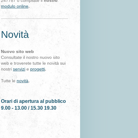
247787 o compilate il
nostro
modulo online
.
Novità
Nuovo sito web
Consultate il nostro nuovo sito
web e troverete tutte le novità sui
nostri
servizi
e
progetti
.
Tutte le
novità
.
Orari di apertura al pubblico
9.00 - 13.00 / 15.30 19.30