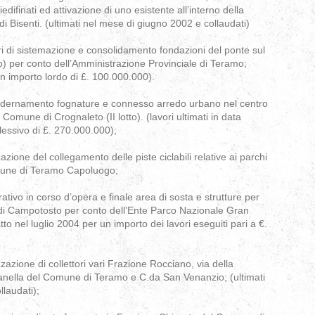
edifinati ed attivazione di uno esistente all’interno della
di Bisenti. (ultimati nel mese di giugno 2002 e collaudati)
ri di sistemazione e consolidamento fondazioni del ponte sul
tto) per conto dell’Amministrazione Provinciale di Teramo;
 un importo lordo di £. 100.000.000).
odernamento fognature e connesso arredo urbano nel centro
 Comune di Crognaleto (II lotto). (lavori ultimati in data
essivo di £. 270.000.000);
zazione del collegamento delle piste ciclabili relative ai parchi
omune di Teramo Capoluogo;
ativo in corso d’opera e finale area di sosta e strutture per
 di Campotosto per conto dell’Ente Parco Nazionale Gran
to nel luglio 2004 per un importo dei lavori eseguiti pari a €.
zzazione di collettori vari Frazione Rocciano, via della
nella del Comune di Teramo e C.da San Venanzio; (ultimati
laudati);