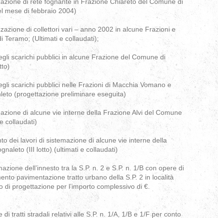
zzazione di rete fognante in Frazione Chiareto del Comune di
el mese di febbraio 2004)
zzazione di collettori vari – anno 2002 in alcune Frazioni e
 Teramo; (Ultimati e collaudati);
li scarichi pubblici in alcune Frazione del Comune di
tto)
li scarichi pubblici nelle Frazioni di Macchia Vomano e
eto (progettazione preliminare eseguita)
mazione di alcune vie interne della Frazione Alvi del Comune
 e collaudati)
o dei lavori di sistemazione di alcune vie interne della
aleto (III lotto) (ultimati e collaudati)
azione dell’innesto tra la S.P. n. 2 e S.P. n. 1/B con opere di
nto pavimentazione tratto urbano della S.P. 2 in località
 di progettazione per l’importo complessivo di €.
i tratti stradali relativi alle S.P. n. 1/A, 1/B e 1/F per conto