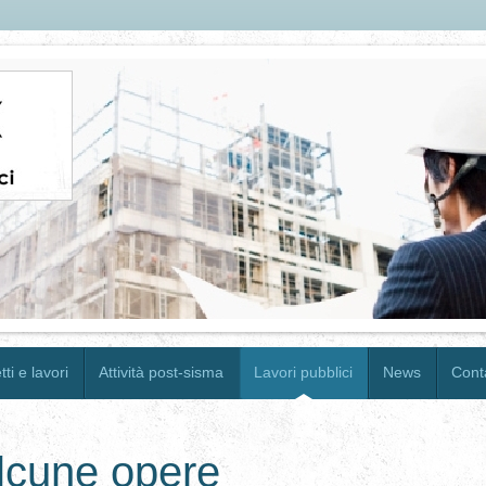
ti e lavori
Attività post-sisma
Lavori pubblici
News
Conta
alcune opere