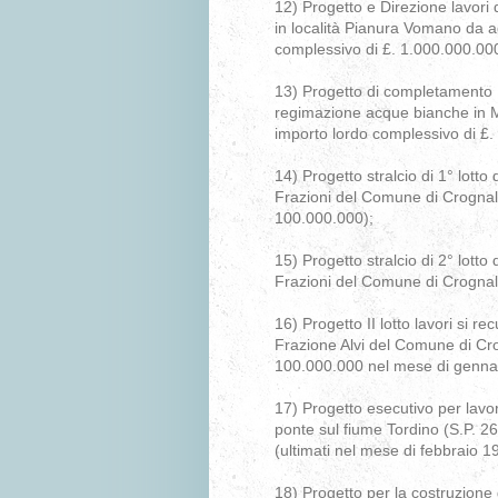
12) Progetto e Direzione lavori 
in località Pianura Vomano da a
complessivo di £. 1.000.000.00
13) Progetto di completamento 1°
regimazione acque bianche in Mo
importo lordo complessivo di £.
14) Progetto stralcio di 1° lotto
Frazioni del Comune di Crognalet
100.000.000);
15) Progetto stralcio di 2° lotto
Frazioni del Comune di Crognale
16) Progetto II lotto lavori si 
Frazione Alvi del Comune di Crog
100.000.000 nel mese di genna
17) Progetto esecutivo per lavo
ponte sul fiume Tordino (S.P. 2
(ultimati nel mese di febbraio 1
18) Progetto per la costruzione d