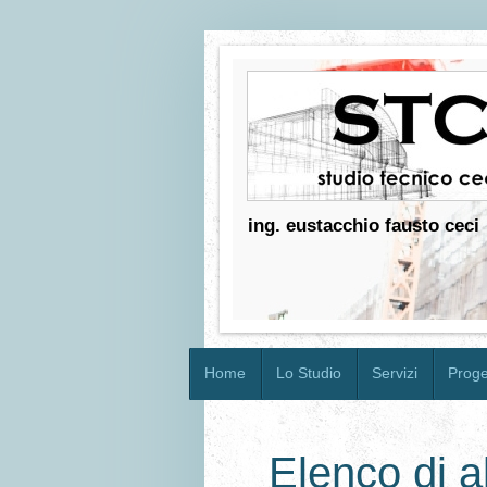
ing. eustacchio fausto ceci
Home
Lo Studio
Servizi
Proget
Elenco di 